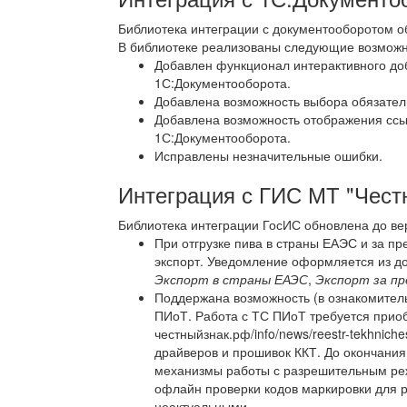
Библиотека интеграции с документооборотом об
В библиотеке реализованы следующие возможн
Добавлен функционал интерактивного до
1С:Документооборота.
Добавлена возможность выбора обязатель
Добавлена возможность отображения ссы
1С:Документооборота.
Исправлены незначительные ошибки.
Интеграция с ГИС МТ "Чест
Библиотека интеграции ГосИС обновлена до ве
При отгрузке пива в страны ЕАЭС и за п
экспорт. Уведомление оформляется из д
Экспорт в страны ЕАЭС
,
Экспорт за п
Поддержана возможность (в ознакомител
ПИоТ. Работа с ТС ПИоТ требуется приобр
честныйзнак.рф/info/news/reestr-tekhniches
драйверов и прошивок ККТ. До окончания
механизмы работы с разрешительным ре
офлайн проверки кодов маркировки для 
неактуальными