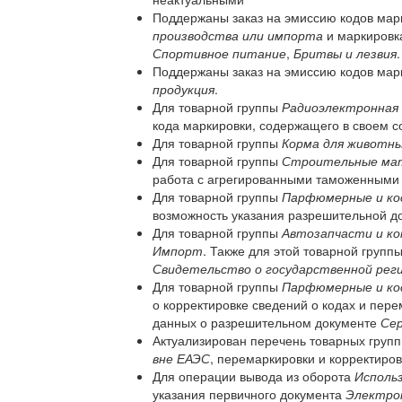
Поддержаны заказ на эмиссию кодов мар
производства или импорта
и маркировка
Спортивное питание
,
Бритвы и лезвия
.
Поддержаны заказ на эмиссию кодов мар
продукция
.
Для товарной группы
Радиоэлектронная 
кода маркировки, содержащего в своем с
Для товарной группы
Корма для животн
Для товарной группы
Строительные ма
работа с агрегированными таможенными
Для товарной группы
Парфюмерные и ко
возможность указания разрешительной до
Для товарной группы
Автозапчасти и к
Импорт
. Также для этой товарной групп
Свидетельство о государственной рег
Для товарной группы
Парфюмерные и ко
о корректировке сведений о кодах и пер
данных о разрешительном документе
Се
Актуализирован перечень товарных групп
вне ЕАЭС
, перемаркировки и корректиров
Для операции вывода из оборота
Исполь
указания первичного документа
Электро