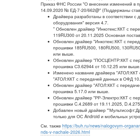
Приказ ФНС России "О внесении изменений в п
14.09.2020 № ЕД-7-20/662@" (Поддержаны ставк
Драйвера разработаны в соответствии с 
оборудования" версия 4.7.
* Обновлен драйвер "Инкотекс:ККТ с пер
119RU300 от 20.11.2025 Основная поставк
Обновлен драйвер "Инкотекс:ККТ с перед
прошивки 185RU500, 180RU500, 130RU500,
или выше.
Обновлен драйвер "ПОСЦЕНТР:ККТ с пере
прошивка С3.62944 от 10.12.25 или выше
Изменено название драйвера "АТОЛ:ККТ с
"АТОЛ:ККТ с передачей данных в ОФД 10.1
Обновлен драйвер "АТОЛ:ККТ с передачей
прошивка 5.17.0 или выше.
Обновлен драйвер "РР-Электро:ККТ с пер
прошивки C.4.2689 от 19.11.2025, D.4.275
Добавлен новый драйвер "'Мультисофт:Д
только для ОС Android и мобильных уст
См. также
https://buh.ru/news/nalogovym-organam
nds-v-nachale-2026.html