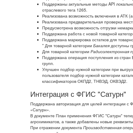
Поддержаны актуальные методы API локально
отраслевого тега 1265.
Реализована возможность включения в АТК (а
Реализована предварительная проверка мест
Предусмотрена возможность отгрузки немарк
Поддержана работа с новой товарной катего
Поддержана маркировка остатков для товарн
* Для товарной категории
Бакалея
доступны г
Для товарной категории
Радиоэлектронная п
Поддержана операция поступления из стран 
групп.
Улучшен подбор нужной категории при выгруз
пользователя подбор нужной категории катал
классификаторов ОКПД2, ТНВЭД, ОКВЭД2.
Интеграция с ФГИС "Сатурн"
Поддержана авторизация для целей интеграции с Ф
«Сатурн».
В документе План применения ФГИС "Сатурн" тепе
агрохимикатов, а также добавлены новые реквизиты
При отражении документа
Производственная опер