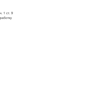
 1 ст. 9
работку