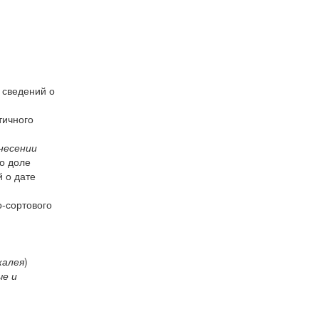
 сведений о
тичного
несении
о доле
 о дате
-сортового
калея
)
е и