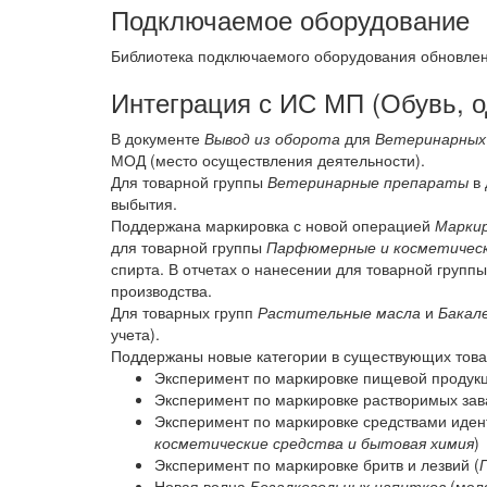
Подключаемое оборудование
Библиотека подключаемого оборудования обновле
Интеграция с ИС МП (Обувь, 
В документе
Вывод из оборота
для
Ветеринарных
МОД (место осуществления деятельности).
Для товарной группы
Ветеринарные препараты
в 
выбытия.
Поддержана маркировка с новой операцией
Маркир
для товарной группы
Парфюмерные и косметическ
спирта. В отчетах о нанесении для товарной групп
производства.
Для товарных групп
Растительные масла
и
Бакал
учета).
Поддержаны новые категории в существующих това
Эксперимент по маркировке пищевой продукц
Эксперимент по маркировке растворимых зава
Эксперимент по маркировке средствами иден
косметические средства и бытовая химия
)
Эксперимент по маркировке бритв и лезвий (
Новая волна
Безалкогольных напитков
(моло