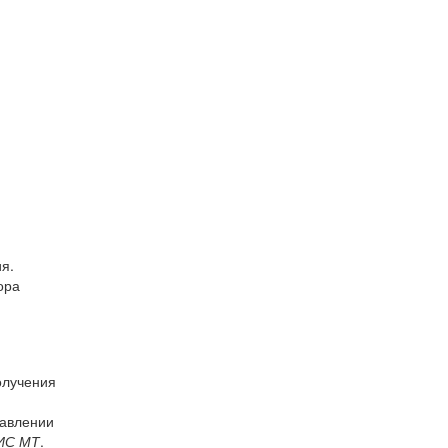
я.
ора
олучения
бавлении
ГИС МТ
.