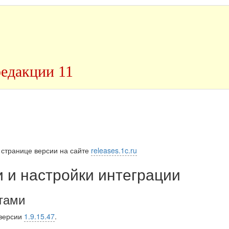
редакции 11
 странице версии на сайте
releases.1c.ru
 и настройки интеграции
тами
 версии
1.9.15.47
.