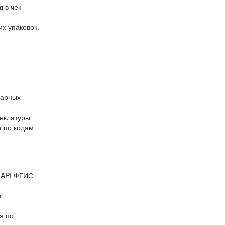
 в чек
х упаковок.
варных
енклатуры
а по кодам
м API ФГИС
и
я по