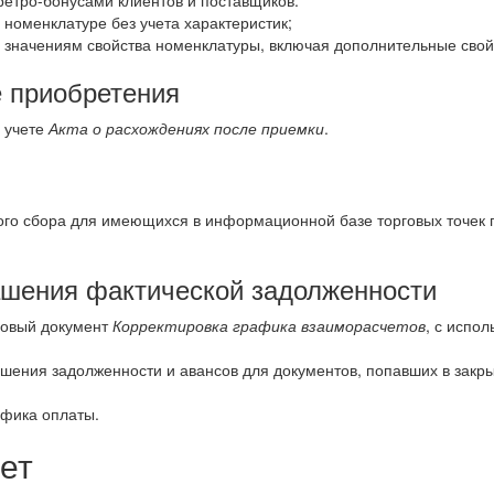
етро-бонусами клиентов и поставщиков:
 номенклатуре без учета характеристик;
о значениям свойства номенклатуры, включая дополнительные свой
 приобретения
 учете
Акта о расхождениях после приемки
.
ого сбора для имеющихся в информационной базе торговых точек 
ашения фактической задолженности
новый документ
Корректировка графика взаиморасчетов
, с испо
шения задолженности и авансов для документов, попавших в закр
афика оплаты.
ет