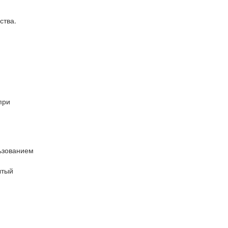
ства.
при
льзованием
ытый