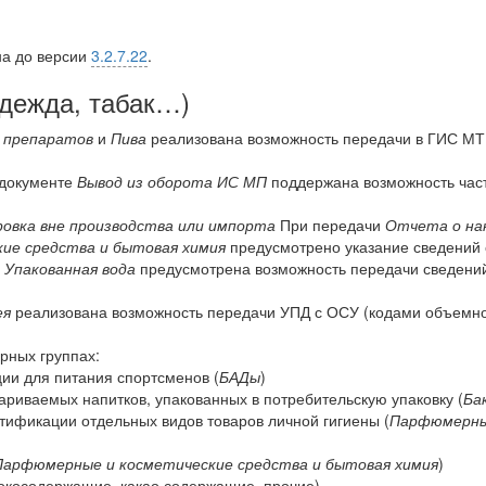
на до версии
3.2.7.22
.
одежда, табак…)
 препаратов
и
Пива
реализована возможность передачи в ГИС МТ
документе
Вывод из оборота ИС МП
поддержана возможность час
овка вне производства или импорта
При передачи
Отчета о на
ие средства и бытовая химия
предусмотрено указание сведений 
ы
Упакованная вода
предусмотрена возможность передачи сведений
ея
реализована возможность передачи УПД с ОСУ (кодами объемно
рных группах:
ии для питания спортсменов (
БАДы
)
риваемых напитков, упакованных в потребительскую упаковку (
Ба
тификации отдельных видов товаров личной гигиены (
Парфюмерны
Парфюмерные и косметические средства и бытовая химия
)
косодержащие, какао содержащие, прочие)