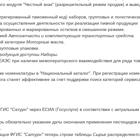
го модуля "Честный знак" (разрешительный режим продаж) и вывод
грегированный таможенный код) наборов, групповых и логистически
а осуществления деятельности при реализации пивной продукции
ированных и маркированных остатков в смешанном режиме.
рией
Автозапчасти и комплектующие транспортных средств
.
ой категории
Моторные масла
.
рупповые упаковки.
родукция
доступны
Наборы
.
ЕАЭС при наличии межоператорского взаимодействия для ряда то
ке номенклатуры в "Национальный каталог". При регистрации ном
ога станет эффективнее за счет поддержки поиск категорий сервис
ГИС "Сатурн" через ЕСИА (Госуслуги) в соответствии с актуальны
рь обязательно указание даты окончания применения пестицидов 
.
ация ФГИС "Сатурн"
теперь строки таблицы
Сырье
распределяютс