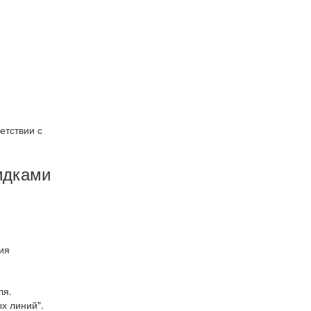
етствии с
кидками
ия
ля.
х линий".